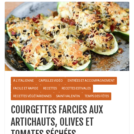
À L'ITALIENNE
CAPSULES VIDÉO
ENTRÉES ET ACCOMPAGNEMENT
FACILE ET RAPIDE
RECETTES
RECETTES ESTIVALES
RECETTES VÉGÉTARIENNES
SAINT-VALENTIN
TEMPS DES FÊTES
COURGETTES FARCIES AUX
ARTICHAUTS, OLIVES ET