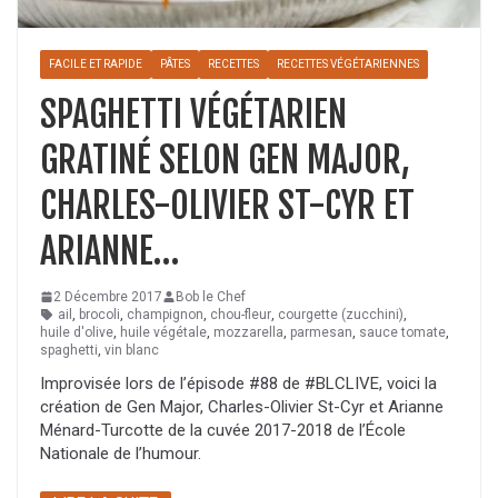
FACILE ET RAPIDE
PÂTES
RECETTES
RECETTES VÉGÉTARIENNES
SPAGHETTI VÉGÉTARIEN
GRATINÉ SELON GEN MAJOR,
CHARLES-OLIVIER ST-CYR ET
ARIANNE…
2 Décembre 2017
Bob le Chef
ail
,
brocoli
,
champignon
,
chou-fleur
,
courgette (zucchini)
,
huile d'olive
,
huile végétale
,
mozzarella
,
parmesan
,
sauce tomate
,
spaghetti
,
vin blanc
Improvisée lors de l’épisode #88 de #BLCLIVE, voici la
création de Gen Major, Charles-Olivier St-Cyr et Arianne
Ménard-Turcotte de la cuvée 2017-2018 de l’École
Nationale de l’humour.