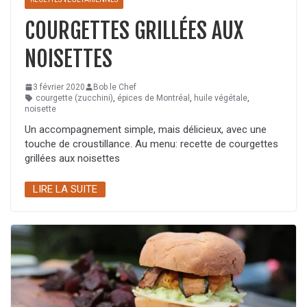
COURGETTES GRILLÉES AUX
NOISETTES
3 février 2020
Bob le Chef
courgette (zucchini)
,
épices de Montréal
,
huile végétale
,
noisette
Un accompagnement simple, mais délicieux, avec une
touche de croustillance. Au menu: recette de courgettes
grillées aux noisettes
LIRE LA SUITE