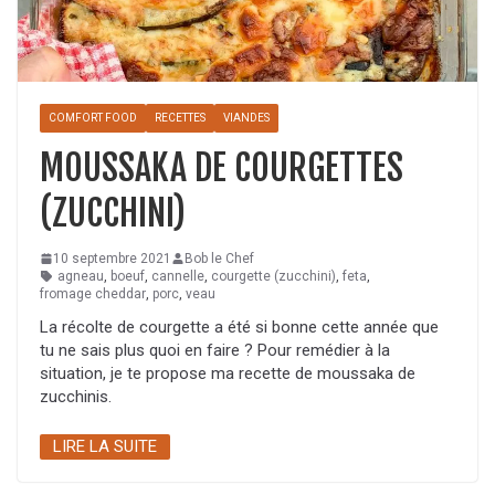
COMFORT FOOD
RECETTES
VIANDES
MOUSSAKA DE COURGETTES
(ZUCCHINI)
10 septembre 2021
Bob le Chef
agneau
,
boeuf
,
cannelle
,
courgette (zucchini)
,
feta
,
fromage cheddar
,
porc
,
veau
La récolte de courgette a été si bonne cette année que
tu ne sais plus quoi en faire ? Pour remédier à la
situation, je te propose ma recette de moussaka de
zucchinis.
LIRE LA SUITE