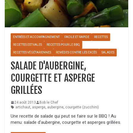
ENTRÉES ET ACCOMPAGNEMENT
FACILE ET RAPIDE
RECETTES
RECETTES ESTIVALES
RECETTES POUR LE BBQ
RECETTES VÉGÉTARIENNES
REMÈDES CONTRE LES EXCÈS
SALADES
SALADE D'AUBERGINE,
COURGETTE ET ASPERGE
GRILLÉES
24 août 2013
Bob le Chef
artichaut
,
asperge
,
aubergine
,
courgette (zucchini)
Une recette de salade qui peut se faire sur le BBQ ! Au
menu: salade d’aubergine, courgette et asperges grillées.