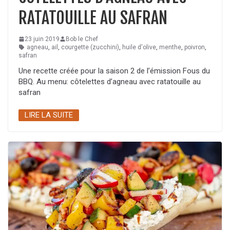
RATATOUILLE AU SAFRAN
23 juin 2019
Bob le Chef
agneau
,
ail
,
courgette (zucchini)
,
huile d'olive
,
menthe
,
poivron
,
safran
Une recette créée pour la saison 2 de l’émission Fous du
BBQ. Au menu: côtelettes d’agneau avec ratatouille au
safran
LIRE LA SUITE