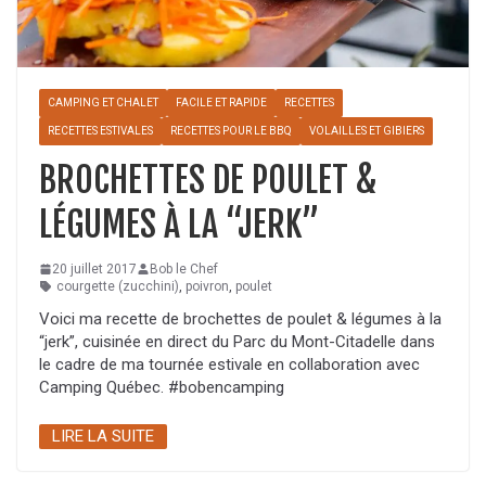
CAMPING ET CHALET
FACILE ET RAPIDE
RECETTES
RECETTES ESTIVALES
RECETTES POUR LE BBQ
VOLAILLES ET GIBIERS
BROCHETTES DE POULET &
LÉGUMES À LA “JERK”
20 juillet 2017
Bob le Chef
courgette (zucchini)
,
poivron
,
poulet
Voici ma recette de brochettes de poulet & légumes à la
“jerk”, cuisinée en direct du Parc du Mont-Citadelle dans
le cadre de ma tournée estivale en collaboration avec
Camping Québec. #bobencamping
LIRE LA SUITE