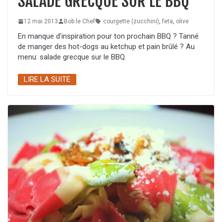
SALADE GRECQUE SUR LE BBQ
12 mai 2013
Bob le Chef
courgette (zucchini)
,
feta
,
olive
En manque d’inspiration pour ton prochain BBQ ? Tanné
de manger des hot-dogs au ketchup et pain brûlé ? Au
menu: salade grecque sur le BBQ.
LIRE LA SUITE