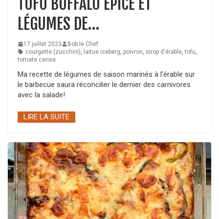
TOFU BUFFALO ÉPICÉ ET
LÉGUMES DE…
17 juillet 2023
Bob le Chef
courgette (zucchini)
,
laitue iceberg
,
poivron
,
sirop d'érable
,
tofu
,
tomate cerise
Ma recette de légumes de saison marinés à l’érable sur
le barbecue saura réconcilier le dernier des carnivores
avec la salade!
LIRE LA SUITE