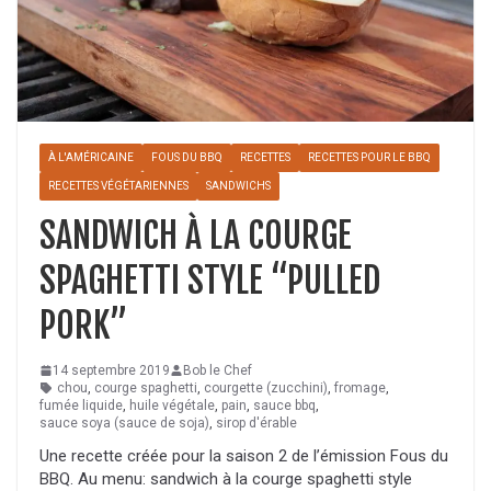
À L'AMÉRICAINE
FOUS DU BBQ
RECETTES
RECETTES POUR LE BBQ
RECETTES VÉGÉTARIENNES
SANDWICHS
SANDWICH À LA COURGE
SPAGHETTI STYLE “PULLED
PORK”
14 septembre 2019
Bob le Chef
chou
,
courge spaghetti
,
courgette (zucchini)
,
fromage
,
fumée liquide
,
huile végétale
,
pain
,
sauce bbq
,
sauce soya (sauce de soja)
,
sirop d'érable
Une recette créée pour la saison 2 de l’émission Fous du
BBQ. Au menu: sandwich à la courge spaghetti style