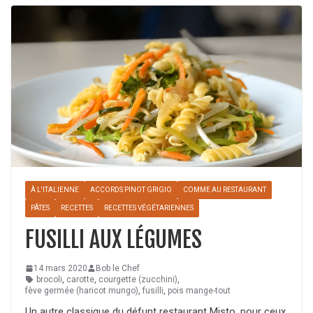
À L'ITALIENNE
ACCORDS PINOT GRIGIO
COMME AU RESTAURANT
PÂTES
RECETTES
RECETTES VÉGÉTARIENNES
FUSILLI AUX LÉGUMES
14 mars 2020
Bob le Chef
brocoli
,
carotte
,
courgette (zucchini)
,
fève germée (haricot mungo)
,
fusilli
,
pois mange-tout
Un autre classique du défunt restaurant Misto, pour ceux