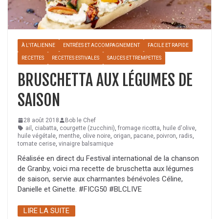
À L'ITALIENNE
ENTRÉES ET ACCOMPAGNEMENT
FACILE ET RAPIDE
RECETTES
RECETTES ESTIVALES
SAUCES ET TREMPETTES
BRUSCHETTA AUX LÉGUMES DE
SAISON
28 août 2018
Bob le Chef
ail
,
ciabatta
,
courgette (zucchini)
,
fromage ricotta
,
huile d'olive
,
huile végétale
,
menthe
,
olive noire
,
origan
,
pacane
,
poivron
,
radis
,
tomate cerise
,
vinaigre balsamique
Réalisée en direct du Festival international de la chanson
de Granby, voici ma recette de bruschetta aux légumes
de saison, servie aux charmantes bénévoles Céline,
Danielle et Ginette. #FICG50 #BLCLIVE
LIRE LA SUITE