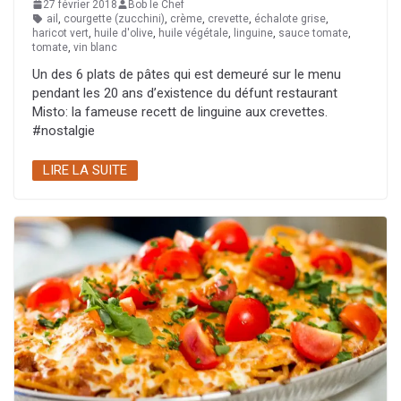
27 février 2018
Bob le Chef
ail
,
courgette (zucchini)
,
crème
,
crevette
,
échalote grise
,
haricot vert
,
huile d'olive
,
huile végétale
,
linguine
,
sauce tomate
,
tomate
,
vin blanc
Un des 6 plats de pâtes qui est demeuré sur le menu
pendant les 20 ans d’existence du défunt restaurant
Misto: la fameuse recett de linguine aux crevettes.
#nostalgie
LIRE LA SUITE