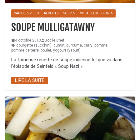
CAPSULES VIDÉO
RECETTES
SOUPES
VOLAILLES ET GIBIERS
SOUPE MULLIGATAWNY
4 octobre 2013
Bob le Chef
courgette (zucchini)
,
cumin
,
curcuma
,
curry
,
pomme
,
pomme de terre
,
poulet
,
yogourt (yaourt)
La fameuse recette de soupe indienne tel que vu dans
l’épisode de Seinfeld « Soup Nazi ».
LIRE LA SUITE