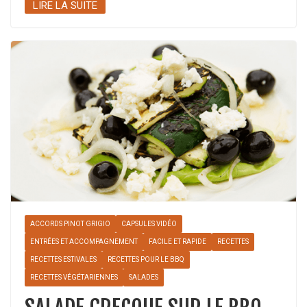
LIRE LA SUITE
ACCORDS PINOT GRIGIO
CAPSULES VIDÉO
ENTRÉES ET ACCOMPAGNEMENT
FACILE ET RAPIDE
RECETTES
RECETTES ESTIVALES
RECETTES POUR LE BBQ
RECETTES VÉGÉTARIENNES
SALADES