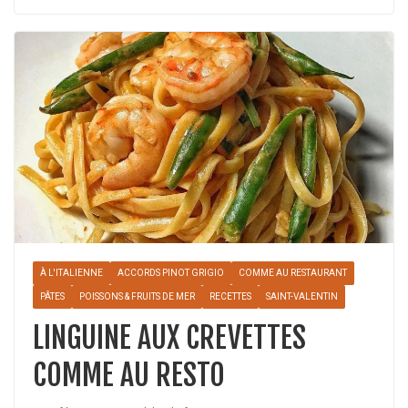
À L'ITALIENNE
ACCORDS PINOT GRIGIO
COMME AU RESTAURANT
PÂTES
POISSONS & FRUITS DE MER
RECETTES
SAINT-VALENTIN
LINGUINE AUX CREVETTES
COMME AU RESTO