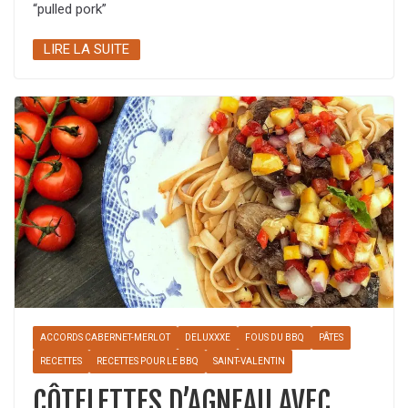
“pulled pork”
LIRE LA SUITE
ACCORDS CABERNET-MERLOT
DELUXXXE
FOUS DU BBQ
PÂTES
RECETTES
RECETTES POUR LE BBQ
SAINT-VALENTIN
CÔTELETTES D’AGNEAU AVEC