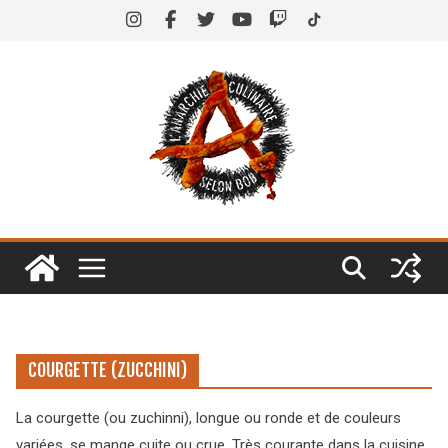
Skip
to
content
COURGETTE (ZUCCHINI)
La courgette (ou zuchinni), longue ou ronde et de couleurs
variées, se mange cuite ou crue. Très courante dans la cuisine