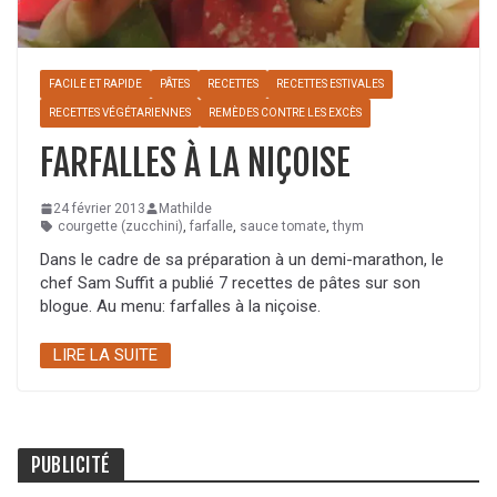
FACILE ET RAPIDE
PÂTES
RECETTES
RECETTES ESTIVALES
RECETTES VÉGÉTARIENNES
REMÈDES CONTRE LES EXCÈS
FARFALLES À LA NIÇOISE
24 février 2013
Mathilde
courgette (zucchini)
,
farfalle
,
sauce tomate
,
thym
Dans le cadre de sa préparation à un demi-marathon, le
chef Sam Suffit a publié 7 recettes de pâtes sur son
blogue. Au menu: farfalles à la niçoise.
LIRE LA SUITE
PUBLICITÉ