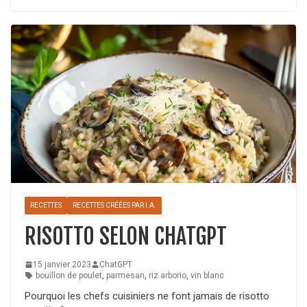
RECETTES
RECETTES CRÉÉES PAR I.A.
RISOTTO SELON CHATGPT
15 janvier 2023
ChatGPT
bouillon de poulet
,
parmesan
,
riz arborio
,
vin blanc
Pourquoi les chefs cuisiniers ne font jamais de risotto