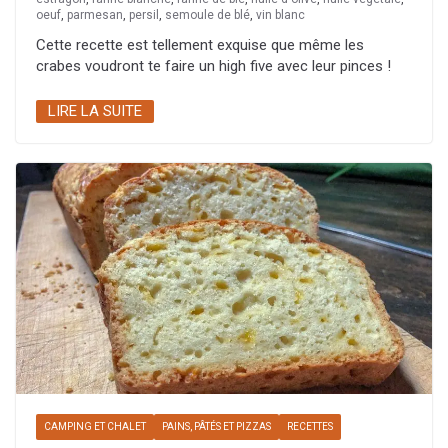
oeuf
,
parmesan
,
persil
,
semoule de blé
,
vin blanc
Cette recette est tellement exquise que même les
crabes voudront te faire un high five avec leur pinces !
LIRE LA SUITE
CAMPING ET CHALET
PAINS, PÂTÉS ET PIZZAS
RECETTES