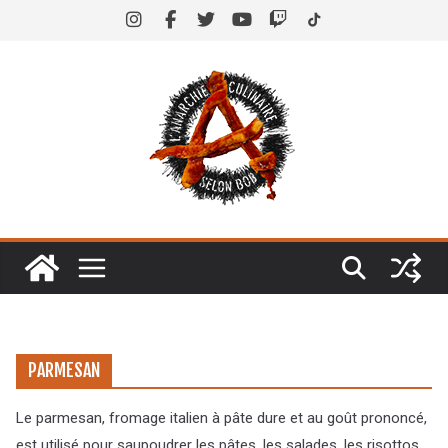
Skip
to
content
PARMESAN
Le parmesan, fromage italien à pâte dure et au goût prononcé,
est utilisé pour saupoudrer les pâtes, les salades, les risottos