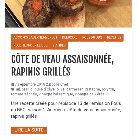
ACCORDS CABERNET-MERLOT
DELUXXXE
FOUS DU BBQ
RECETTES
RECETTES POUR LE BBQ
VIANDES
CÔTE DE VEAU ASSAISONNÉE,
RAPINIS GRILLÉS
7 septembre 2018
Bob le Chef
ail
,
basilic
,
huile d'olive
,
olive
,
parmesan
,
pistache
,
poivron
,
tomate séchée
,
vinaigre balsamique
,
vinaigre de Xérès
Une recette créée pour l’épisode 13 de l’émission Fous
du BBQ, saison 1. Au menu: côte de veau assaisonnée,
rapinis grillés
LIRE LA SUITE