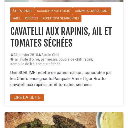
À L'ITALIENNE
ACCORDS PINOT GRIGIO
COMME AU RESTAURANT
PÂTES
RECETTES
RECETTES VÉGÉTARIENNES
CAVATELLI AUX RAPINIS, AIL ET
TOMATES SÉCHÉES
31 janvier 2018
Bob le Chef
ail
,
huile d'olive
,
parmesan
,
poudre de chili
,
rapini
,
semoule de blé
,
tomate séchée
Une SUBLIME recette de pâtes maison, concoctée par
les Chefs enseignants Pasquale Vari et Igor Brotto:
cavatelli aux rapinis, ail et tomates séchées
LIRE LA SUITE