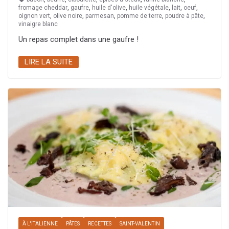
fromage cheddar
,
gaufre
,
huile d'olive
,
huile végétale
,
lait
,
oeuf
,
oignon vert
,
olive noire
,
parmesan
,
pomme de terre
,
poudre à pâte
,
vinaigre blanc
Un repas complet dans une gaufre !
LIRE LA SUITE
À L'ITALIENNE
PÂTES
RECETTES
SAINT-VALENTIN