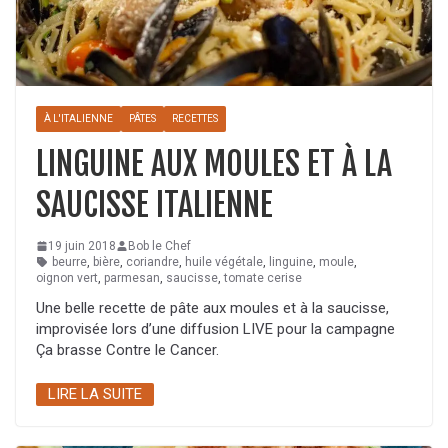
À L'ITALIENNE
PÂTES
RECETTES
LINGUINE AUX MOULES ET À LA
SAUCISSE ITALIENNE
19 juin 2018
Bob le Chef
beurre
,
bière
,
coriandre
,
huile végétale
,
linguine
,
moule
,
oignon vert
,
parmesan
,
saucisse
,
tomate cerise
Une belle recette de pâte aux moules et à la saucisse,
improvisée lors d’une diffusion LIVE pour la campagne
Ça brasse Contre le Cancer.
LIRE LA SUITE