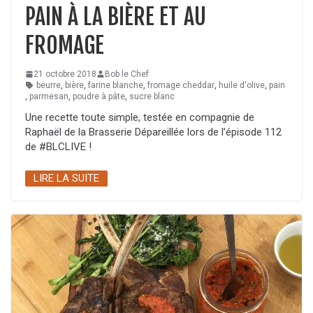
PAIN À LA BIÈRE ET AU
FROMAGE
21 octobre 2018
Bob le Chef
beurre
,
bière
,
farine blanche
,
fromage cheddar
,
huile d'olive
,
pain
,
parmesan
,
poudre à pâte
,
sucre blanc
Une recette toute simple, testée en compagnie de
Raphaël de la Brasserie Dépareillée lors de l’épisode 112
de #BLCLIVE !
LIRE LA SUITE