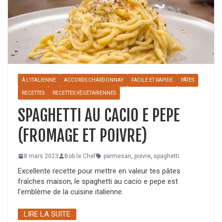
À L'ITALIENNE
ACCORDS CHARDONNAY
FACILE ET RAPIDE
PÂTES
RECETTES
RECETTES VÉGÉTARIENNES
SPAGHETTI AU CACIO E PEPE
(FROMAGE ET POIVRE)
8 mars 2023
Bob le Chef
parmesan
,
poivre
,
spaghetti
Excellente recette pour mettre en valeur tes pâtes
fraîches maison, le spaghetti au cacio e pepe est
l’emblème de la cuisine italienne.
LIRE LA SUITE