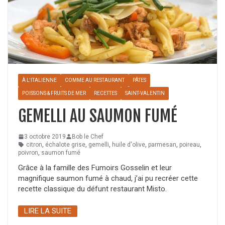
À L'ITALIENNE
COMME AU RESTAURANT
PÂTES
POISSONS & FRUITS DE MER
RECETTES
SAINT-VALENTIN
GEMELLI AU SAUMON FUMÉ
3 octobre 2019
Bob le Chef
citron
,
échalote grise
,
gemelli
,
huile d'olive
,
parmesan
,
poireau
,
poivron
,
saumon fumé
Grâce à la famille des Fumoirs Gosselin et leur
magnifique saumon fumé à chaud, j’ai pu recréer cette
recette classique du défunt restaurant Misto.
LIRE LA SUITE