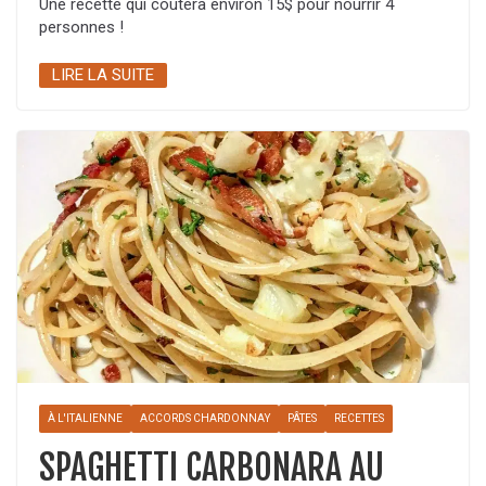
Une recette qui coûtera environ 15$ pour nourrir 4
personnes !
LIRE LA SUITE
À L'ITALIENNE
ACCORDS CHARDONNAY
PÂTES
RECETTES
SPAGHETTI CARBONARA AU