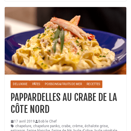
DELUXXXE
PÂTES
POISSONS & FRUITS DE MER
RECETTES
PAPPARDELLES AU CRABE DE LA
CÔTE NORD
17 avril 2019
Bob le Chef
chapelure
,
chapelure panko
,
crabe
,
crème
,
échalote grise
,
estragon
,
farine blanche
,
farine de blé
,
huile d'olive
,
huile végétale
,