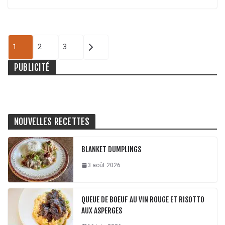
PAGINATION
1
2
3
DES
PUBLICITÉ
PUBLICATIONS
NOUVELLES RECETTES
BLANKET DUMPLINGS
3 août 2026
QUEUE DE BOEUF AU VIN ROUGE ET RISOTTO
AUX ASPERGES