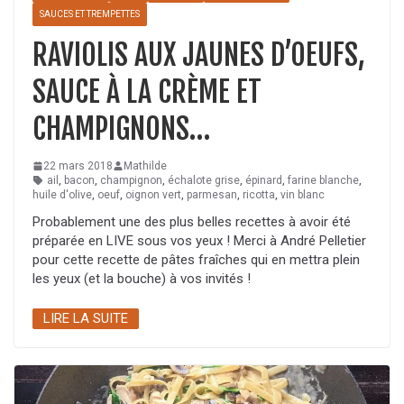
SAUCES ET TREMPETTES
RAVIOLIS AUX JAUNES D’OEUFS,
SAUCE À LA CRÈME ET
CHAMPIGNONS…
22 mars 2018
Mathilde
ail
,
bacon
,
champignon
,
échalote grise
,
épinard
,
farine blanche
,
huile d'olive
,
oeuf
,
oignon vert
,
parmesan
,
ricotta
,
vin blanc
Probablement une des plus belles recettes à avoir été
préparée en LIVE sous vos yeux ! Merci à André Pelletier
pour cette recette de pâtes fraîches qui en mettra plein
les yeux (et la bouche) à vos invités !
LIRE LA SUITE