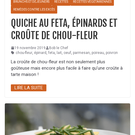
BRUNCHS ET DÉJEUNERS
RECETTES
RECETTES VÉGÉTARIENNES
REMÈDES CONTRE LES EXCÈS
QUICHE AU FETA, ÉPINARDS ET
CROÛTE DE CHOU-FLEUR
19 novembre 2019
Bob le Chef
chou-fleur
,
épinard
,
feta
,
lait
,
oeuf
,
parmesan
,
poireau
,
poivron
La croûte de chou-fleur est non seulement plus
goûteuse mais encore plus facile à faire qu’une croûte à
tarte maison !
LIRE LA SUITE