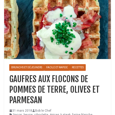
BRUNCHS ET DÉJEUNERS
FACILE ET RAPIDE
RECETTES
GAUFRES AUX FLOCONS DE
POMMES DE TERRE, OLIVES ET
PARMESAN
31 mars 2018
Bob le Chef
bacon
,
beurre
,
ciboulette
,
épices à steak
,
farine blanche
,