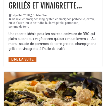
GRILLÉS ET VINAIGRETTE…
14 juillet 2018
Bob le Chef
basilic
,
champignon king oyster
,
champignon portobello
,
citron
,
huile d'olive
,
huile de truffe
,
huile végétale
,
parmesan
,
pomme de terre
Une recette idéale pour les soirées estivales de BBQ qui
plaira autant aux végétariens qu’aux « meat lovers » ! Au
menu: salade de pommes de terre grelots, champignons
grillés et vinaigrette à l’huile de truffe.
LIRE LA SUITE