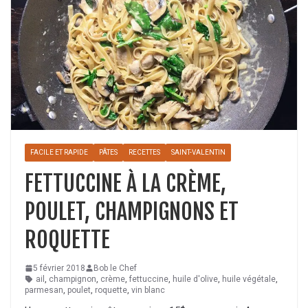
FACILE ET RAPIDE
PÂTES
RECETTES
SAINT-VALENTIN
FETTUCCINE À LA CRÈME,
POULET, CHAMPIGNONS ET
ROQUETTE
5 février 2018
Bob le Chef
ail
,
champignon
,
crème
,
fettuccine
,
huile d'olive
,
huile végétale
,
parmesan
,
poulet
,
roquette
,
vin blanc