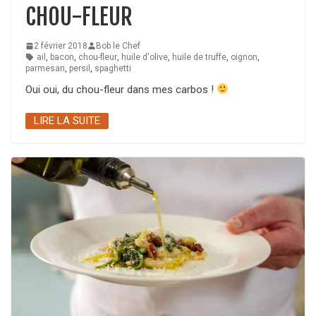
CHOU-FLEUR
2 février 2018
Bob le Chef
ail
,
bacon
,
chou-fleur
,
huile d'olive
,
huile de truffe
,
oignon
,
parmesan
,
persil
,
spaghetti
Oui oui, du chou-fleur dans mes carbos !
LIRE LA SUITE