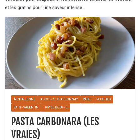
et les gratins pour une saveur intense.
À L'ITALIENNE
ACCORDS CHARDONNAY
PÂTES
RECETTES
SAINT-VALENTIN
TRIP DE BOUFFE
PASTA CARBONARA (LES
VRAIES)