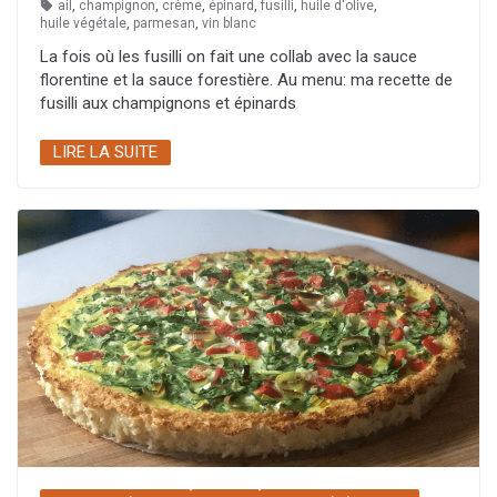
ail
,
champignon
,
crème
,
épinard
,
fusilli
,
huile d'olive
,
huile végétale
,
parmesan
,
vin blanc
La fois où les fusilli on fait une collab avec la sauce
florentine et la sauce forestière. Au menu: ma recette de
fusilli aux champignons et épinards
LIRE LA SUITE