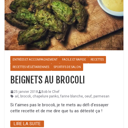
ENTRÉES ET ACCOMPAGNEMENT
FACILE ET RAPIDE
RECETTES
RECETTES VÉGÉTARIENNES
SPORTIFS DE SALON
BEIGNETS AU BROCOLI
25 janvier 2018
Bob le Chef
ail
,
brocoli
,
chapelure panko
,
farine blanche
,
oeuf
,
parmesan
Si t’aimes pas le brocoli, je te mets au défi d’essayer
cette recette et de me dire que tu as détesté ça !
LIRE LA SUITE