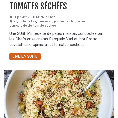
TOMATES SÉCHÉES
31 janvier 2018
Bob le Chef
ail
,
huile d'olive
,
parmesan
,
poudre de chili
,
rapini
,
semoule de blé
,
tomate séchée
Une SUBLIME recette de pâtes maison, concoctée par
les Chefs enseignants Pasquale Vari et Igor Brotto:
cavatelli aux rapinis, ail et tomates séchées
LIRE LA SUITE