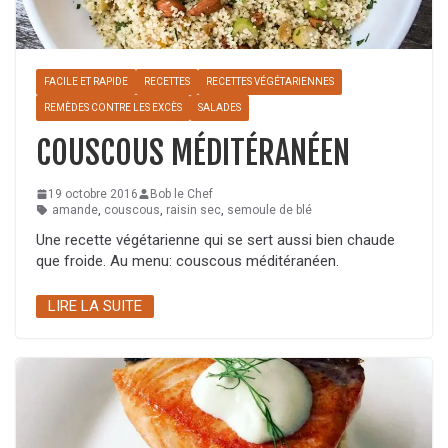
FACILE ET RAPIDE
RECETTES
RECETTES VÉGÉTARIENNES
REMÈDES CONTRE LES EXCÈS
SALADES
COUSCOUS MÉDITÉRANÉEN
19 octobre 2016
Bob le Chef
amande
,
couscous
,
raisin sec
,
semoule de blé
Une recette végétarienne qui se sert aussi bien chaude
que froide. Au menu: couscous méditéranéen.
LIRE LA SUITE