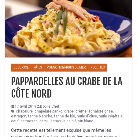
DELUXXXE
PÂTES
POISSONS & FRUITS DE MER
RECETTES
PAPPARDELLES AU CRABE DE LA
CÔTE NORD
17 avril 2019
Bob le Chef
chapelure
,
chapelure panko
,
crabe
,
crème
,
échalote grise
,
estragon
,
farine blanche
,
farine de blé
,
huile d'olive
,
huile végétale
,
oeuf
,
parmesan
,
persil
,
semoule de blé
,
vin blanc
Cette recette est tellement exquise que même les
crabes voudront te faire un high five avec leur pinces !