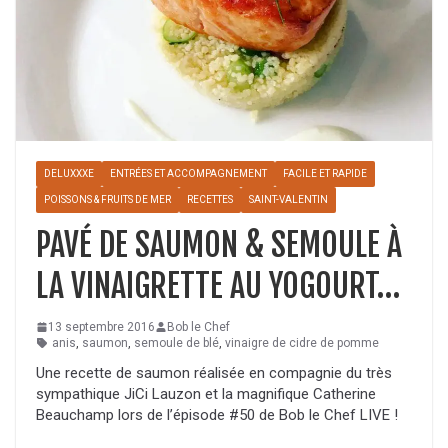
DELUXXXE
ENTRÉES ET ACCOMPAGNEMENT
FACILE ET RAPIDE
POISSONS & FRUITS DE MER
RECETTES
SAINT-VALENTIN
PAVÉ DE SAUMON & SEMOULE À
LA VINAIGRETTE AU YOGOURT…
13 septembre 2016
Bob le Chef
anis
,
saumon
,
semoule de blé
,
vinaigre de cidre de pomme
Une recette de saumon réalisée en compagnie du très
sympathique JiCi Lauzon et la magnifique Catherine
Beauchamp lors de l’épisode #50 de Bob le Chef LIVE !