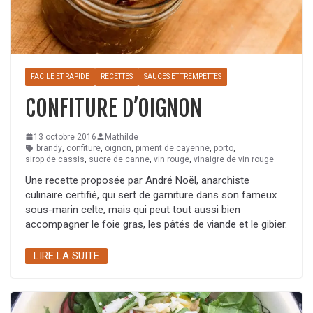
FACILE ET RAPIDE
RECETTES
SAUCES ET TREMPETTES
CONFITURE D’OIGNON
13 octobre 2016
Mathilde
brandy
,
confiture
,
oignon
,
piment de cayenne
,
porto
,
sirop de cassis
,
sucre de canne
,
vin rouge
,
vinaigre de vin rouge
Une recette proposée par André Noël, anarchiste
culinaire certifié, qui sert de garniture dans son fameux
sous-marin celte, mais qui peut tout aussi bien
accompagner le foie gras, les pâtés de viande et le gibier.
LIRE LA SUITE