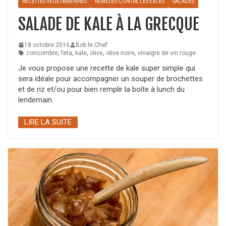
RECETTES VÉGÉTARIENNES
REMÈDES CONTRE LES EXCÈS
SALADES
SALADE DE KALE À LA GRECQUE
18 octobre 2016
Bob le Chef
concombre
,
feta
,
kale
,
olive
,
olive noire
,
vinaigre de vin rouge
Je vous propose une recette de kale super simple qui
sera idéale pour accompagner un souper de brochettes
et de riz et/ou pour bien remplir la boîte à lunch du
lendemain.
LIRE LA SUITE