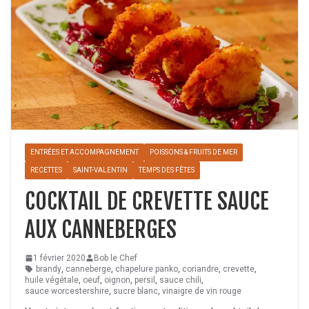
ENTRÉES ET ACCOMPAGNEMENT
POISSONS & FRUITS DE MER
RECETTES
SAINT-VALENTIN
TEMPS DES FÊTES
COCKTAIL DE CREVETTE SAUCE
AUX CANNEBERGES
1 février 2020
Bob le Chef
brandy
,
canneberge
,
chapelure panko
,
coriandre
,
crevette
,
huile végétale
,
oeuf
,
oignon
,
persil
,
sauce chili
,
sauce worcestershire
,
sucre blanc
,
vinaigre de vin rouge