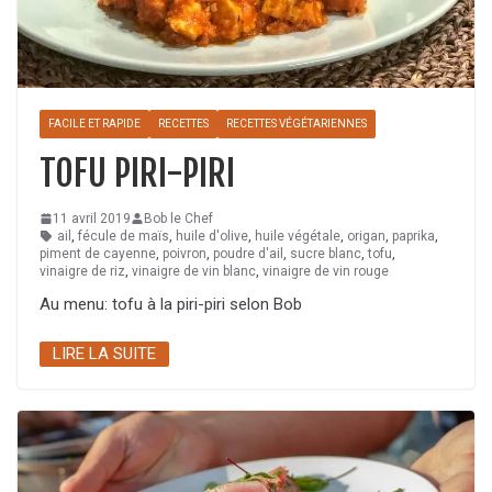
FACILE ET RAPIDE
RECETTES
RECETTES VÉGÉTARIENNES
TOFU PIRI-PIRI
11 avril 2019
Bob le Chef
ail
,
fécule de maïs
,
huile d'olive
,
huile végétale
,
origan
,
paprika
,
piment de cayenne
,
poivron
,
poudre d'ail
,
sucre blanc
,
tofu
,
vinaigre de riz
,
vinaigre de vin blanc
,
vinaigre de vin rouge
Au menu: tofu à la piri-piri selon Bob
LIRE LA SUITE