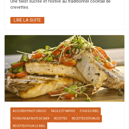
Une twist sucrée et festive au traditionnel cocktail de
crevettes.
LIRE LA SUITE
ACCORDS PINOT GRIGIO
FACILE ET RAPIDE
FOUS DU BBQ
POISSONS & FRUITS DE MER
RECETTES
RECETTES ESTIVALES
RECETTES POUR LE BBQ