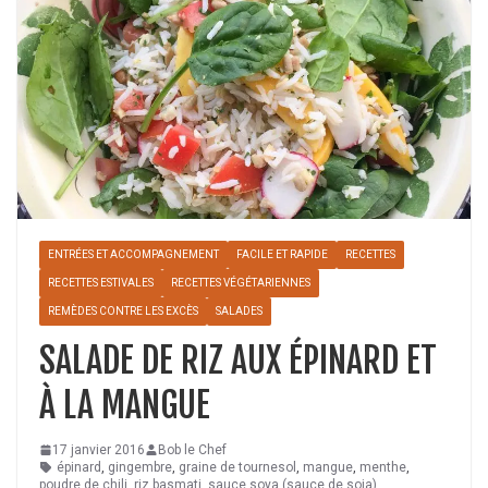
ENTRÉES ET ACCOMPAGNEMENT
FACILE ET RAPIDE
RECETTES
RECETTES ESTIVALES
RECETTES VÉGÉTARIENNES
REMÈDES CONTRE LES EXCÈS
SALADES
SALADE DE RIZ AUX ÉPINARD ET
À LA MANGUE
17 janvier 2016
Bob le Chef
épinard
,
gingembre
,
graine de tournesol
,
mangue
,
menthe
,
poudre de chili
,
riz basmati
,
sauce soya (sauce de soja)
,