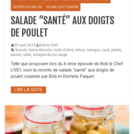
SPORTIFS DE SALON
VOLAILLES ET GIBIERS
SALADE “SANTÉ” AUX DOIGTS
DE POULET
20 avril 2015
Bob le Chef
brocoli
,
farine blanche
,
huile d'olive
,
laitue
,
mangue
,
oeuf
,
panko
,
poulet
,
radis
,
vinaigre de vin rouge
Telle que proposée lors du 6 ème épisode de Bob le Chef
LIVE!, voici la recette de salade “santé” aux doigts de
poulet cuisinée par Bob et Dominic Paquet.
LIRE LA SUITE