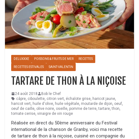
DELUXXXE
POISSONS & FRUITS DE MER
RECETTES
RECETTES ESTIVALES
SAINT-VALENTIN
TARTARE DE THON À LA NIÇOISE
24 août 2018
Bob le Chef
câpre
,
ciboulette
,
citron vert
,
échalote grise
,
haricot jaune
,
haricot vert
,
huile d'olive
,
huile végétale
,
moutarde de dijon
,
oeuf
,
oeuf de caille
,
olive noire
,
oseille
,
pomme de terre
,
tartare
,
thon
,
tomate cerise
,
vinaigre de vin rouge
Réalisée en direct du 50ème anniversaire du Festival
international de la chanson de Granby, voici ma recette
de tartare de thon à la niçoise, cuisiné en compagnie du