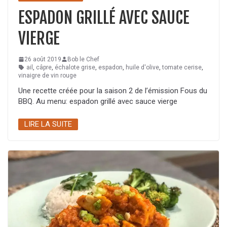
ESPADON GRILLÉ AVEC SAUCE
VIERGE
26 août 2019
Bob le Chef
ail
,
câpre
,
échalote grise
,
espadon
,
huile d'olive
,
tomate cerise
,
vinaigre de vin rouge
Une recette créée pour la saison 2 de l’émission Fous du
BBQ. Au menu: espadon grillé avec sauce vierge
LIRE LA SUITE