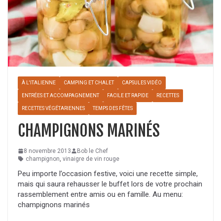
À L'ITALIENNE
CAMPING ET CHALET
CAPSULES VIDÉO
ENTRÉES ET ACCOMPAGNEMENT
FACILE ET RAPIDE
RECETTES
RECETTES VÉGÉTARIENNES
TEMPS DES FÊTES
CHAMPIGNONS MARINÉS
8 novembre 2013
Bob le Chef
champignon
,
vinaigre de vin rouge
Peu importe l’occasion festive, voici une recette simple,
mais qui saura rehausser le buffet lors de votre prochain
rassemblement entre amis ou en famille. Au menu:
champignons marinés