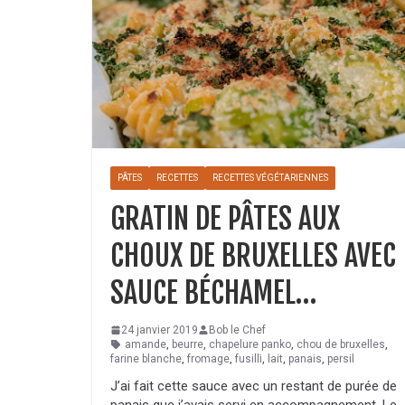
PÂTES
RECETTES
RECETTES VÉGÉTARIENNES
GRATIN DE PÂTES AUX
CHOUX DE BRUXELLES AVEC
SAUCE BÉCHAMEL…
24 janvier 2019
Bob le Chef
amande
,
beurre
,
chapelure panko
,
chou de bruxelles
,
farine blanche
,
fromage
,
fusilli
,
lait
,
panais
,
persil
J’ai fait cette sauce avec un restant de purée de
panais que j’avais servi en accompagnement. Le