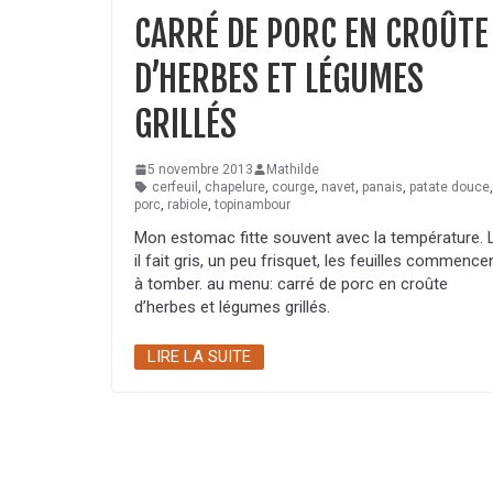
CARRÉ DE PORC EN CROÛTE
D’HERBES ET LÉGUMES
GRILLÉS
5 novembre 2013
Mathilde
cerfeuil
,
chapelure
,
courge
,
navet
,
panais
,
patate douce
porc
,
rabiole
,
topinambour
Mon estomac fitte souvent avec la température. 
il fait gris, un peu frisquet, les feuilles commence
à tomber. au menu: carré de porc en croûte
d’herbes et légumes grillés.
LIRE LA SUITE