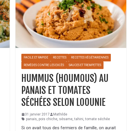
FACILE ET RAPIDE
RECETTES
RECETTES VÉGÉTARIENNES
REMÈDES CONTRE LES EXCÈS
SAUCES ET TREMPETTES
HUMMUS (HOUMOUS) AU
PANAIS ET TOMATES
SÉCHÉES SELON LOOUNIE
31 janvier 2017
Mathilde
panais
,
pois chiche
,
sésame
,
tahini
,
tomate séchée
Si on avait tous des fermiers de famille, on aurait