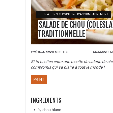
YIELD:
POUR 4 BONNES PORTIONS D’ACCOMPAGNEMENT
SALADE DE CHOU (COLESL
TRADITIONNELLE
PRÉPARATION:
8 MINUTES
CUISSON:
2 M
Si tu hésites entre une recette de salade de cho
compromis qui va plaire à tout le monde !
PRINT
INGREDIENTS
½ chou blanc