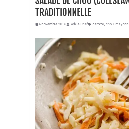
SALADE DE CHOU (COLESLA
TRADITIONNELLE
4 novembre 2016
Bob le Chef
carotte
,
chou
,
mayonn