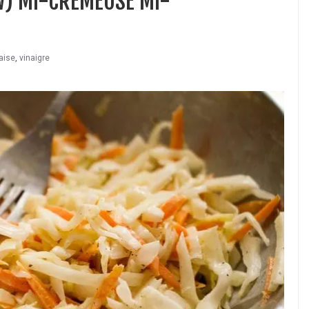
W) MI-CRÉMEUSE MI-
aise
,
vinaigre