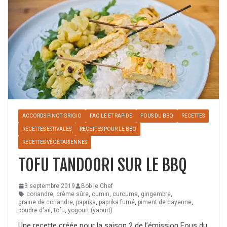
ACCORDS PINOT GRIGIO
FACILE ET RAPIDE
FOUS DU BBQ
RECETTES
RECETTES ESTIVALES
RECETTES POUR LE BBQ
RECETTES VÉGÉTARIENNES
TOFU TANDOORI SUR LE BBQ
3 septembre 2019
Bob le Chef
coriandre
,
crème sûre
,
cumin
,
curcuma
,
gingembre
,
graine de coriandre
,
paprika
,
paprika fumé
,
piment de cayenne
,
poudre d'ail
,
tofu
,
yogourt (yaourt)
Une recette créée pour la saison 2 de l’émission Fous du