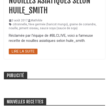
NOUILLES ASIATIQUES SELON
HUILE_SMITH
3 août 2017
Mathilde
citronnelle
,
fève germée (haricot mungo)
,
graine de coriandre
,
nouille
,
piment oiseau
,
sauce soya (sauce de soja)
Réclamée par l’équipe de #BLCLIVE, voici a fameuse
recette de nouilles asiatiques selon huile_smith.
LIRE LA SUITE
PUBLICITÉ
NOUVELLES RECETTES