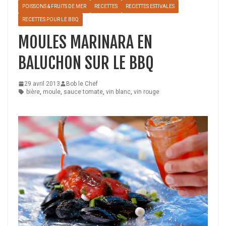
POISSONS & FRUITS DE MER
RECETTES
RECETTES ESTIVALES
RECETTES POUR LE BBQ
MOULES MARINARA EN
BALUCHON SUR LE BBQ
29 avril 2013
Bob le Chef
bière
,
moule
,
sauce tomate
,
vin blanc
,
vin rouge