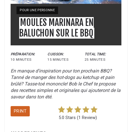
YIELD:
POUR UNE PERSONNE
MOULES MARINARA EN
BALUCHON SUR LE BBQ
PRÉPARATION:
CUISSON:
TOTAL TIME:
10 MINUTES
15 MINUTES
25 MINUTES
En manque d'inspiration pour ton prochain BBQ?
Tanné de manger des hot-dogs au ketchup et pain
brûlé? Tasse-toé mononcle! Bob le Chef te propose
des recettes simples et originales qui ajouteront de la
saveur dans ton été.
PRINT
5.0 Stars
(
1 Review
)