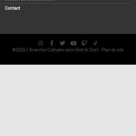
Contact
©2026 L'Anarchie Culinaire selon
Bob le Chef
-
Plan de site