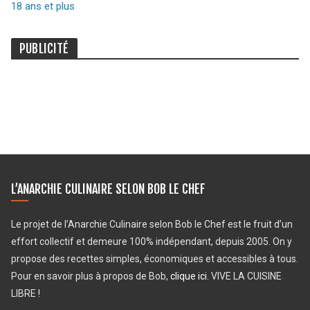
18 ans et plus
PUBLICITÉ
L’ANARCHIE CULINAIRE SELON BOB LE CHEF
Le projet de l’Anarchie Culinaire selon Bob le Chef est le fruit d’un
effort collectif et demeure 100% indépendant, depuis 2005. On y
propose des recettes simples, économiques et accessibles à tous.
Pour en savoir plus à propos de Bob,
clique ici
. VIVE LA CUISINE
LIBRE !