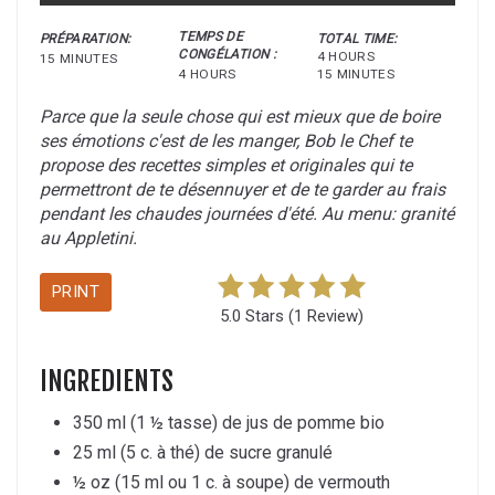
TEMPS DE
PRÉPARATION:
TOTAL TIME:
CONGÉLATION :
4 HOURS
15 MINUTES
4 HOURS
15 MINUTES
Parce que la seule chose qui est mieux que de boire
ses émotions c'est de les manger, Bob le Chef te
propose des recettes simples et originales qui te
permettront de te désennuyer et de te garder au frais
pendant les chaudes journées d'été. Au menu: granité
au Appletini.
PRINT
5.0 Stars
(
1 Review
)
INGREDIENTS
350 ml (1 ½ tasse) de jus de pomme bio
25 ml (5 c. à thé) de sucre granulé
½ oz (15 ml ou 1 c. à soupe) de vermouth