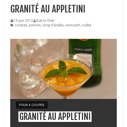
GRANITÉ AU APPLETINI
19 juin 2013
Bob le Chef
cocktail
,
pomme
,
sirop d'érable
,
vermouth
,
vodka
YIELD:
POUR 4 COUPES
GRANITÉ AU APPLETINI