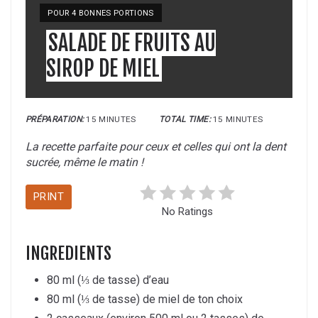
YIELD:
POUR 4 BONNES PORTIONS
SALADE DE FRUITS AU
SIROP DE MIEL
PRÉPARATION:
15 MINUTES
TOTAL TIME:
15 MINUTES
La recette parfaite pour ceux et celles qui ont la dent
sucrée, même le matin !
PRINT
No Ratings
INGREDIENTS
80 ml (⅓ de tasse) d’eau
80 ml (⅓ de tasse) de miel de ton choix