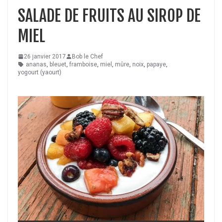
SALADE DE FRUITS AU SIROP DE
MIEL
26 janvier 2017
Bob le Chef
ananas
,
bleuet
,
framboise
,
miel
,
mûre
,
noix
,
papaye
,
yogourt (yaourt)