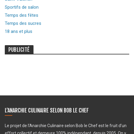
Sportifs de salon
Temps des fêtes
Temps des sucres
18 ans et plus
PUBLICITÉ
L’ANARCHIE CULINAIRE SELON BOB LE CHEF
Le projet de l’Anarchie Culinaire selon Bob le Chef est le fruit d’un
effort collectif et demeure 100% indépendant, depuis 2005. On y