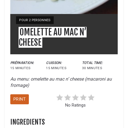
YIELD:
POUR 2 PERSONNES
OMELETTE AU MAC N’
CHEESE
PRÉPARATION:
CUISSON:
TOTAL TIME:
15 MINUTES
15 MINUTES
30 MINUTES
Au menu: omelette au mac n’ cheese (macaroni au
fromage)
PRINT
No Ratings
INGREDIENTS