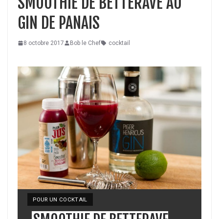
SMOOTHIE DE BETTERAVE AU
GIN DE PANAIS
8 octobre 2017
Bob le Chef
cocktail
YIELD:
POUR UN COCKTAIL