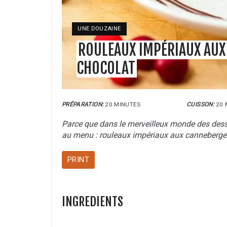
YIELD:
UNE DOUZAINE
ROULEAUX IMPÉRIAUX AUX
CHOCOLAT
PRÉPARATION:
20 MINUTES
CUISSON:
20 
Parce que dans le merveilleux monde des desserts
au menu : rouleaux impériaux aux canneberges
PRINT
INGREDIENTS