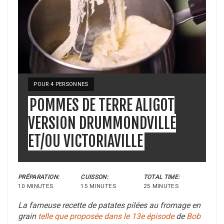
YIELD:
POUR 4 PERSONNES
POMMES DE TERRE ALIGOT
VERSION DRUMMONDVILLE
ET/OU VICTORIAVILLE
PRÉPARATION:
CUISSON:
TOTAL TIME:
10 MINUTES
15 MINUTES
25 MINUTES
La fameuse recette de patates pilées au fromage en
grain
telle que proposée dans le 13e épisode
de
Bob