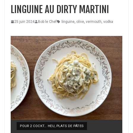
LINGUINE AU DIRTY MARTINI
25 juin 2024
Bob le Chef
linguine
,
olive
,
vermouth
,
vodka
POUR 2 COCKT… HEU, PLATS DE PÂTES