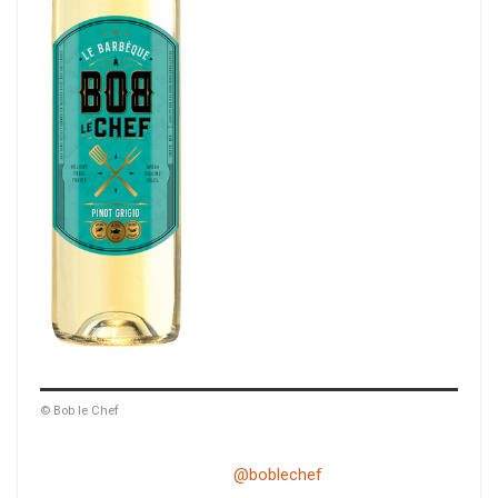
© Bob le Chef
@boblechef
Pâtes au « dirty martini » pour ma