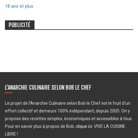
18 ans et plus
PUBLICITÉ
L’ANARCHIE CULINAIRE SELON BOB LE CHEF
Le projet de l’Anarchie Culinaire selon Bob le Chef est le fruit d’un
effort collectif et demeure 100% indépendant, depuis 2005. On y
propose des recettes simples, économiques et accessibles à tous.
Pour en savoir plus à propos de Bob,
clique ici
. VIVE LA CUISINE
LIBRE !