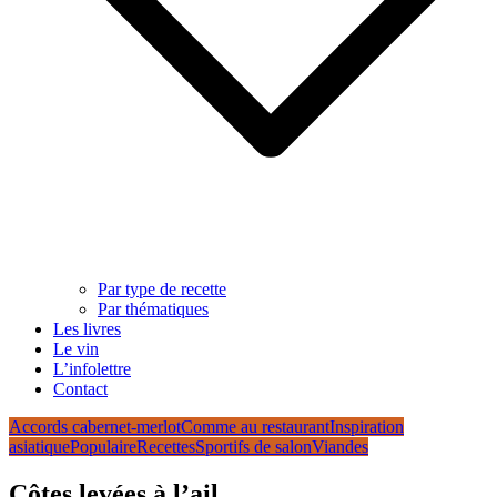
Par type de recette
Par thématiques
Les livres
Le vin
L’infolettre
Contact
Accords cabernet-merlot
Comme au restaurant
Inspiration
asiatique
Populaire
Recettes
Sportifs de salon
Viandes
Côtes levées à l’ail