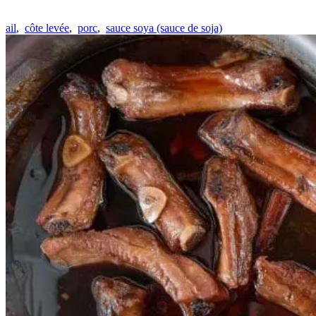
ail
,
côte levée
,
porc
,
sauce soya (sauce de soja)