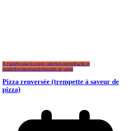
À l'américaine
Accords cabernet-merlot
Facile et
rapide
Recettes
Snacks
Sportifs de salon
Pizza renversée (trempette à saveur de
pizza)