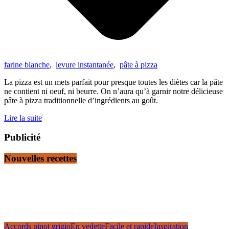
farine blanche
,
levure instantanée
,
pâte à pizza
La pizza est un mets parfait pour presque toutes les diètes car la pâte
ne contient ni oeuf, ni beurre. On n’aura qu’à garnir notre délicieuse
pâte à pizza traditionnelle d’ingrédients au goût.
Lire la suite
Publicité
Nouvelles recettes
Accords pinot grigio
En vedette
Facile et rapide
Inspiration