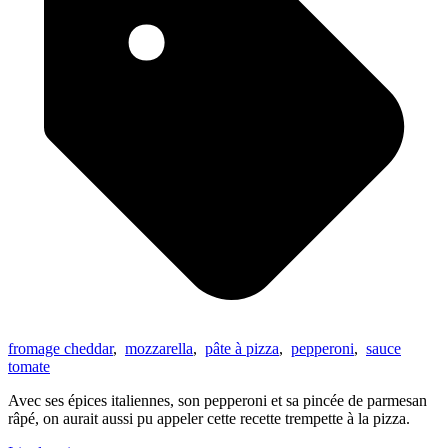
fromage cheddar
,
mozzarella
,
pâte à pizza
,
pepperoni
,
sauce
tomate
Avec ses épices italiennes, son pepperoni et sa pincée de parmesan
râpé, on aurait aussi pu appeler cette recette trempette à la pizza.