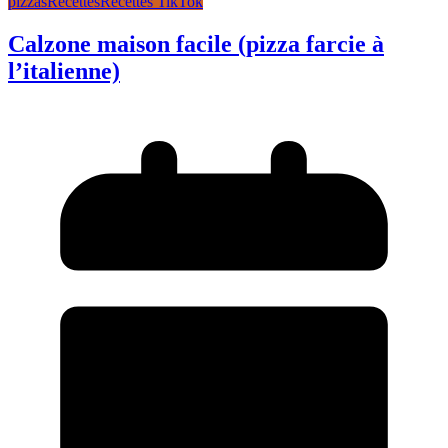
pizzas
Recettes
Recettes TikTok
Calzone maison facile (pizza farcie à
l’italienne)