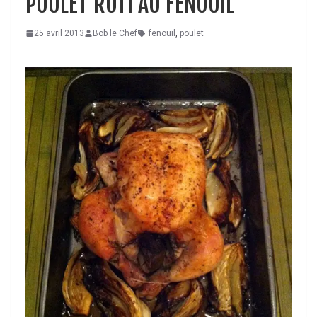
POULET RÔTI AU FENOUIL
25 avril 2013
Bob le Chef
fenouil
,
poulet