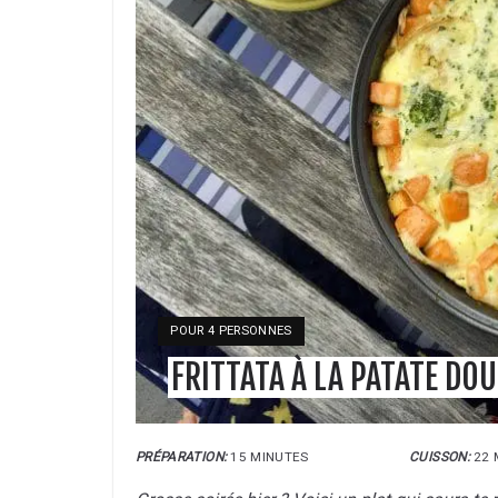
YIELD:
POUR 4 PERSONNES
FRITTATA À LA PATATE DOU
PRÉPARATION:
15 MINUTES
CUISSON:
22 