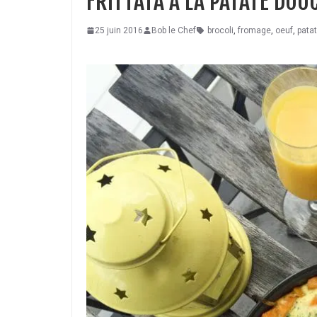
FRITTATA À LA PATATE DOU
25 juin 2016
Bob le Chef
brocoli
,
fromage
,
oeuf
,
pata