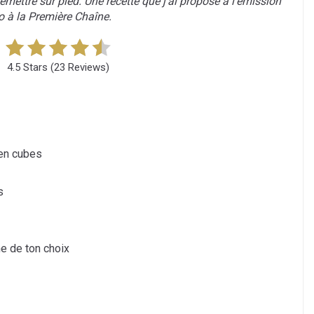
remettre sur pied. Une recette que j’ai proposé à l’émission
 à la Première Chaîne.
4.5 Stars
(
23 Reviews
)
 en cubes
s
he de ton choix