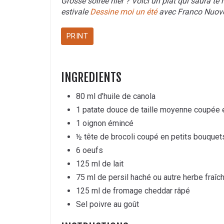
Grosse soirée hier ? Voici un plat qui saura te 
estivale
Dessine moi un été
avec Franco Nuovo
PRINT
INGREDIENTS
80 ml d’huile de canola
1 patate douce de taille moyenne coupée
1 oignon émincé
½ tête de brocoli coupé en petits bouquet
6 oeufs
125 ml de lait
75 ml de persil haché ou autre herbe fraîc
125 ml de fromage cheddar râpé
Sel poivre au goût