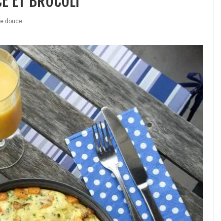
CE ET BROCOLI
te douce