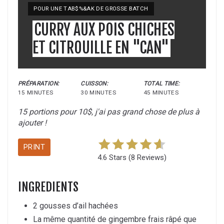
POUR UNE TAB$%&AK DE GROSSE BATCH
CURRY AUX POIS CHICHES
ET CITROUILLE EN "CAN"
PRÉPARATION:
CUISSON:
TOTAL TIME:
15 MINUTES
30 MINUTES
45 MINUTES
15 portions pour 10$, j'ai pas grand chose de plus à
ajouter !
PRINT
4.6 Stars
(
8 Reviews
)
INGREDIENTS
2 gousses d’ail hachées
La même quantité de gingembre frais râpé que