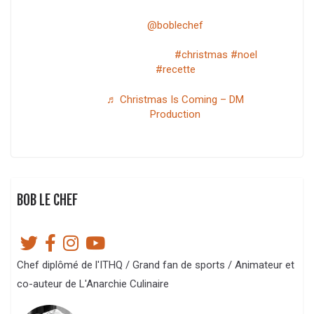
@boblechef
en mode temps des fêtes; vol au vent
aux fruits de mer
#christmas
#noel
#recette
♬ Christmas Is Coming – DM
Production
BOB LE CHEF
Chef diplômé de l'ITHQ / Grand fan de sports / Animateur et
co-auteur de L'Anarchie Culinaire