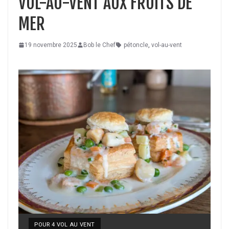
VOL-AU-VENT AUX FRUITS DE
MER
19 novembre 2025
Bob le Chef
pétoncle
,
vol-au-vent
POUR 4 VOL AU VENT