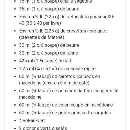
15 ml (1 c. à soupe) d’huile végétale
15 ml (1 c. à soupe) de beurre
Environ ½ lb (225 g) de pétoncles grosseur 30-
40 (30 à 40 par livre)
Environ ½ lb (225 g) de crevettes nordiques
(crevettes de Matane)
30 ml (2 c. à soupe) de beurre
30 ml (2 c. à soupe) de farine
425 ml (1 ¾ tasse) de lait
1.25 ml (¼ c. à thé) de muscade râpée
60 ml (¼ tasse) de carottes coupées en
macédoine (environ 5 mm de côté)
60 ml (¼ tasse) de pommes de terre coupées en
macédoine
60 ml (¼ tasse) de céleri coupé en macédoine
60 ml (¼ tasse) de petits pois verts surgelés
4 vol-au-vent
2 oignons verts ciselés