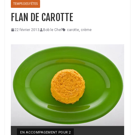
TEMPS DES FÊTES
FLAN DE CAROTTE
22 février 2013
Bob le Chef
carotte
,
crème
YIELD:
EN ACCOMPAGEMENT POUR 2