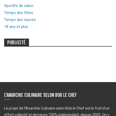
Sportifs de salon
Temps des fêtes
Temps des sucres
18 ans et plus
PUBLICITÉ
L’ANARCHIE CULINAIRE SELON BOB LE CHEF
Le projet de l’Anarchie Culinaire selon Bob le Chef est le fruit d’un
effort collectif et demeure 100% indépendant, depuis 2005. On y