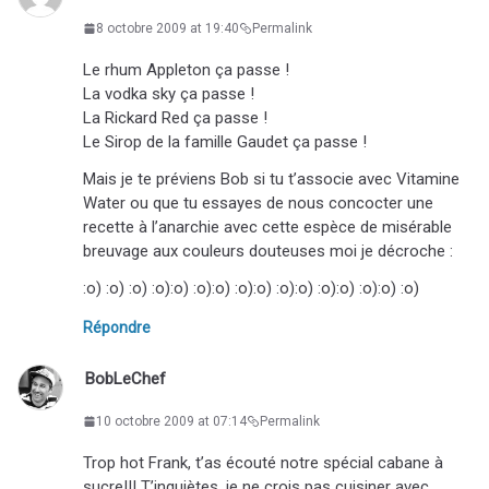
8 octobre 2009 at 19:40
Permalink
Le rhum Appleton ça passe !
La vodka sky ça passe !
La Rickard Red ça passe !
Le Sirop de la famille Gaudet ça passe !
Mais je te préviens Bob si tu t’associe avec Vitamine
Water ou que tu essayes de nous concocter une
recette à l’anarchie avec cette espèce de misérable
breuvage aux couleurs douteuses moi je décroche :
:o) :o) :o) :o):o) :o):o) :o):o) :o):o) :o):o) :o):o) :o)
Répondre
BobLeChef
10 octobre 2009 at 07:14
Permalink
Trop hot Frank, t’as écouté notre spécial cabane à
sucre!!! T’inquiètes, je ne crois pas cuisiner avec