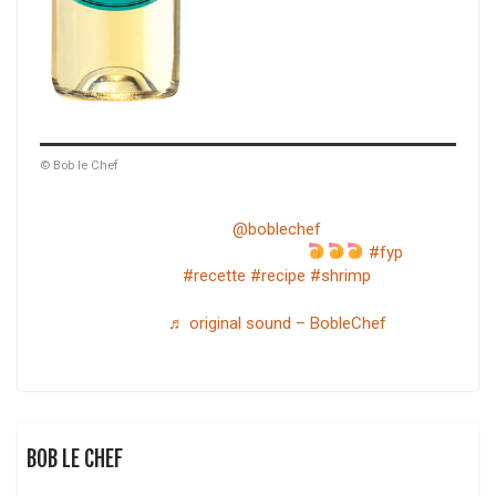
© Bob le Chef
@boblechef
cocktail de crevettes
#fyp
#recette
#recipe
#shrimp
♬ original sound – BobleChef
BOB LE CHEF