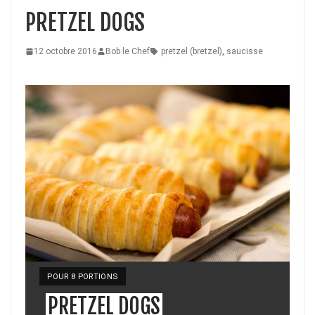
PRETZEL DOGS
12 octobre 2016
Bob le Chef
pretzel (bretzel)
,
saucisse
YIELD:
POUR 8 PORTIONS
PRETZEL DOGS