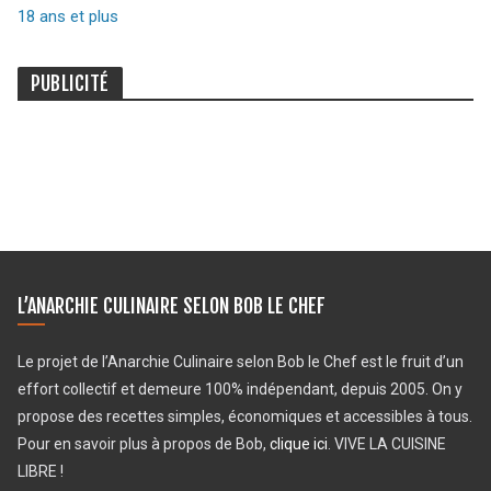
18 ans et plus
PUBLICITÉ
L’ANARCHIE CULINAIRE SELON BOB LE CHEF
Le projet de l’Anarchie Culinaire selon Bob le Chef est le fruit d’un
effort collectif et demeure 100% indépendant, depuis 2005. On y
propose des recettes simples, économiques et accessibles à tous.
Pour en savoir plus à propos de Bob,
clique ici
. VIVE LA CUISINE
LIBRE !