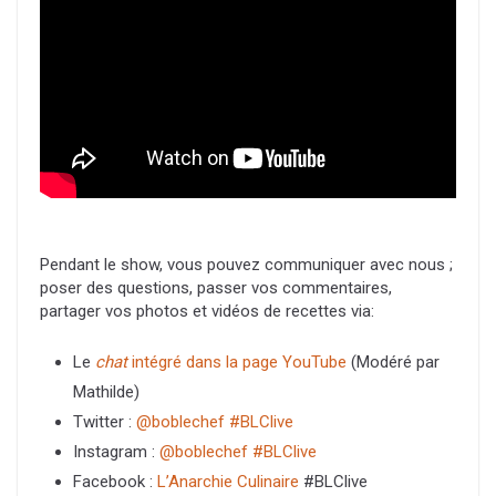
Pendant le show, vous pouvez communiquer avec nous ;
poser des questions, passer vos commentaires,
partager vos photos et vidéos de recettes via:
Le
chat
intégré dans la page YouTube
(Modéré par
Mathilde)
Twitter :
@boblechef
#BLClive
Instagram :
@boblechef
#BLClive
Facebook :
L’Anarchie Culinaire
#BLClive