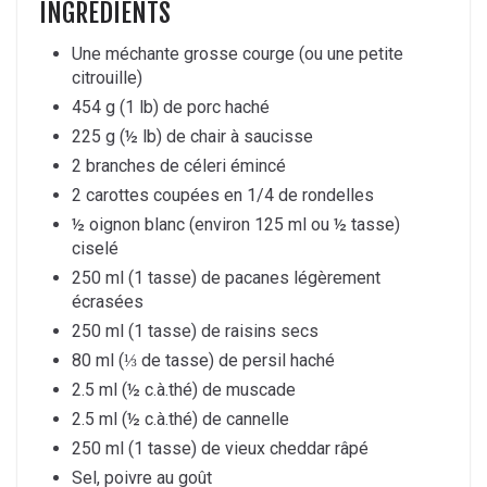
INGREDIENTS
Une méchante grosse courge (ou une petite
citrouille)
454 g (1 lb) de porc haché
225 g (½ lb) de chair à saucisse
2 branches de céleri émincé
2 carottes coupées en 1/4 de rondelles
½ oignon blanc (environ 125 ml ou ½ tasse)
ciselé
250 ml (1 tasse) de pacanes légèrement
écrasées
250 ml (1 tasse) de raisins secs
80 ml (⅓ de tasse) de persil haché
2.5 ml (½ c.à.thé) de muscade
2.5 ml (½ c.à.thé) de cannelle
250 ml (1 tasse) de vieux cheddar râpé
Sel, poivre au goût