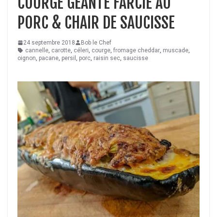
COURGE GÉANTE FARCIE AU
PORC & CHAIR DE SAUCISSE
24 septembre 2018
Bob le Chef
cannelle
,
carotte
,
céleri
,
courge
,
fromage cheddar
,
muscade
,
oignon
,
pacane
,
persil
,
porc
,
raisin sec
,
saucisse