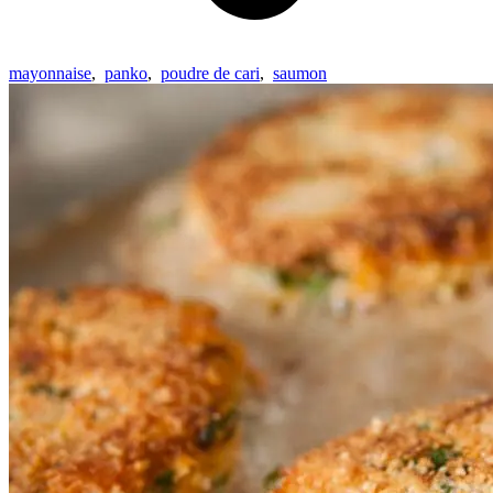
mayonnaise
,
panko
,
poudre de cari
,
saumon