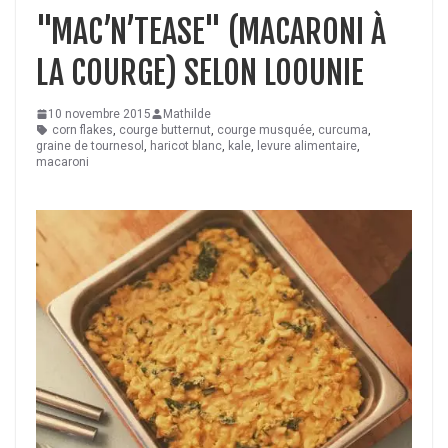
"MAC’N’TEASE" (MACARONI À
LA COURGE) SELON LOOUNIE
10 novembre 2015
Mathilde
corn flakes
,
courge butternut
,
courge musquée
,
curcuma
,
graine de tournesol
,
haricot blanc
,
kale
,
levure alimentaire
,
macaroni