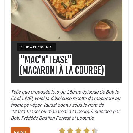
YIELD:
POUR 4 PERSONNES
"MAC'N'TEASE"
(MACARONI À LA COURGE)
Telle que proposée lors du 25ème épisode de Bob le
Chef LIVE!, voici la délicieuse recette de macaroni au
fromage végan (aussi connu sous le nom de
"Mac'n'Tease" ou macaroni à la courge) cuisinée par
Bob, Frédéric Bastien Forrest et Loounie.
PRINT