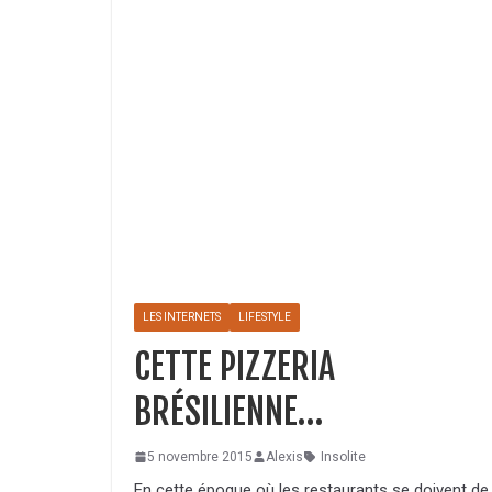
LES INTERNETS
LIFESTYLE
CETTE PIZZERIA
BRÉSILIENNE…
5 novembre 2015
Alexis
Insolite
En cette époque où les restaurants se doivent de