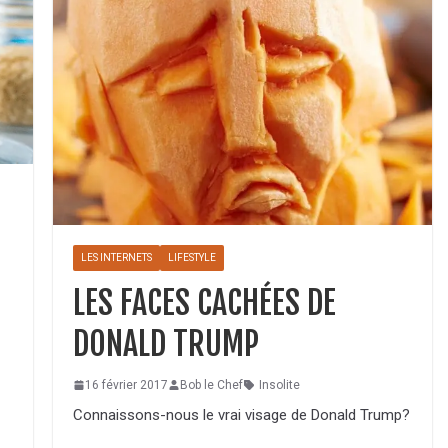
LES INTERNETS
LIFESTYLE
LES FACES CACHÉES DE
DONALD TRUMP
16 février 2017
Bob le Chef
Insolite
Connaissons-nous le vrai visage de Donald Trump?