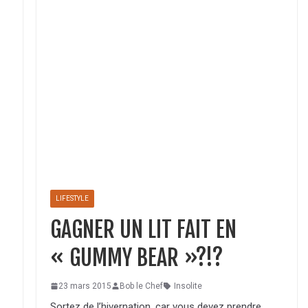
LIFESTYLE
GAGNER UN LIT FAIT EN
« GUMMY BEAR »?!?
23 mars 2015
Bob le Chef
Insolite
Sortez de l’hivernation, car vous devez prendre