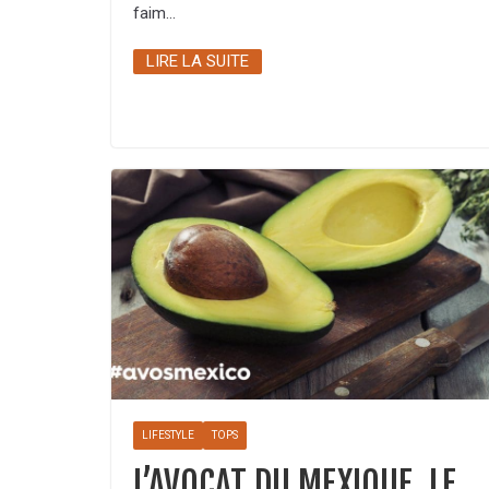
faim…
LIRE LA SUITE
LIFESTYLE
TOPS
L’AVOCAT DU MEXIQUE, LE