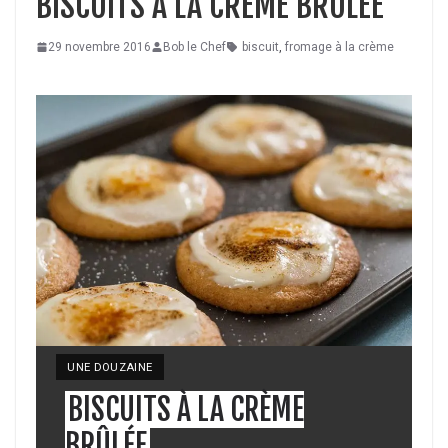
BISCUITS À LA CRÈME BRÛLÉE
29 novembre 2016
Bob le Chef
biscuit
,
fromage à la crème
YIELD:
UNE DOUZAINE
BISCUITS À LA CRÈME
BRÛLÉE